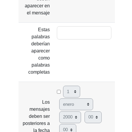
aparecer en
el mensaje
Estas
palabras
deberían
aparecer
como
palabras
completas
Día
Mes
Los
mensajes
Año
Hora
deben ser
posteriores a
Minuto
la fecha