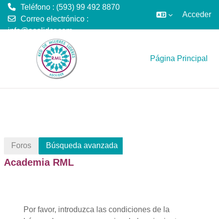
Teléfono : (593) 99 492 8870
Acceder
Correo electrónico :
info@asolider.com
Salta al contenido principal
Página Principal
Foros
Búsqueda avanzada
Academia RML
Por favor, introduzca las condiciones de la