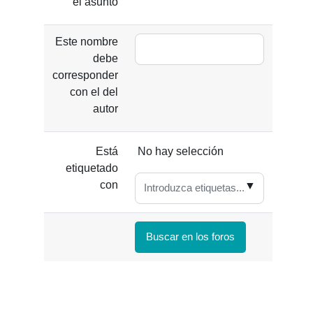
el asunto
Este nombre
debe
corresponder
con el del
autor
Ítems seleccioandos:
Está
No hay selección
etiquetado
con
▼
Buscar en los foros